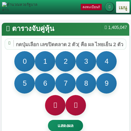
ลงทะเบียน!!
เมนู
ตารางจับคู่หุ้น
1,405,047
0
1
2
3
4
5
6
7
8
9
แสดงผล