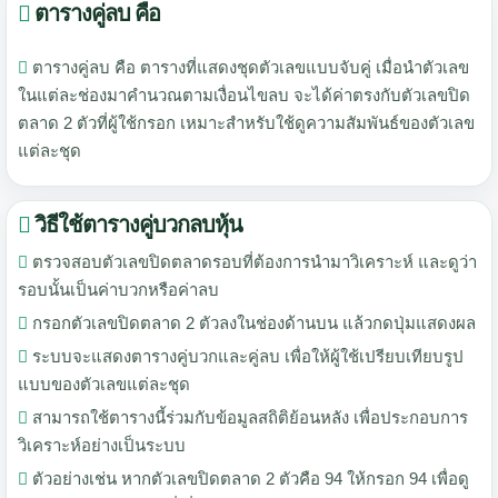
ตารางคู่ลบ คือ
ตารางคู่ลบ คือ ตารางที่แสดงชุดตัวเลขแบบจับคู่ เมื่อนำตัวเลข
ในแต่ละช่องมาคำนวณตามเงื่อนไขลบ จะได้ค่าตรงกับตัวเลขปิด
ตลาด 2 ตัวที่ผู้ใช้กรอก เหมาะสำหรับใช้ดูความสัมพันธ์ของตัวเลข
แต่ละชุด
วิธีใช้ตารางคู่บวกลบหุ้น
ตรวจสอบตัวเลขปิดตลาดรอบที่ต้องการนำมาวิเคราะห์ และดูว่า
รอบนั้นเป็นค่าบวกหรือค่าลบ
กรอกตัวเลขปิดตลาด 2 ตัวลงในช่องด้านบน แล้วกดปุ่มแสดงผล
ระบบจะแสดงตารางคู่บวกและคู่ลบ เพื่อให้ผู้ใช้เปรียบเทียบรูป
แบบของตัวเลขแต่ละชุด
สามารถใช้ตารางนี้ร่วมกับข้อมูลสถิติย้อนหลัง เพื่อประกอบการ
วิเคราะห์อย่างเป็นระบบ
ตัวอย่างเช่น หากตัวเลขปิดตลาด 2 ตัวคือ 94 ให้กรอก 94 เพื่อดู